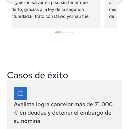
altamente cualificado,  han sabido resolver 
At
mis dudas legales, e iniciar el procedimiento 
pr
de la Ley de la segunda oportunidad con un 
ac
resultado plenamente satisfactorio.  No 
o 
dudaría en volver a contratarlos si fuera 
necesario .
Casos de éxito
Avalista logra cancelar más de 71.000
€ en deudas y detener el embargo de
su nómina