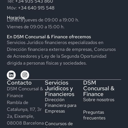
Tel:
+34 935 543 860
Móv:
+34 640 915 548
Horarios
Lunes a jueves de 09:00 a 19:00 h.
Viernes de 09:00 a 15:00 h.
En DSM Concursal & Finance ofrecemos
Servicios Jurídico financieros especializados en
Dirección financiera externa de empresas, Concursos
de Acreedores y Ley de la Segunda Oportunidad
dirigida a personas físicas y sociedades.
Contacto
Servicios
DSM
Jurídicos y
Concursal &
DSM Concursal &
Financieros
Finance
Finance
Dirección
Sobre nosotros
Rambla de
Financiera para
Catalunya, 117, 3r
Empresas
Preguntas
2a, Eixample,
frecuentes
08008 Barcelona
Concursos de