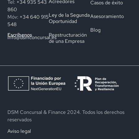
Acreedores
Tel:
+34 935 543
Casos de éxito
860
Ley de la Segunda
Asesoramiento
Móv:
+34 640 915
Oportunidad
548
Blog
Reestructuración
Escríbenos
info@dsmconcursal.es
de una Empresa
DSM Concursal & Finance 2024. Todos los derechos
reservados
Aviso legal