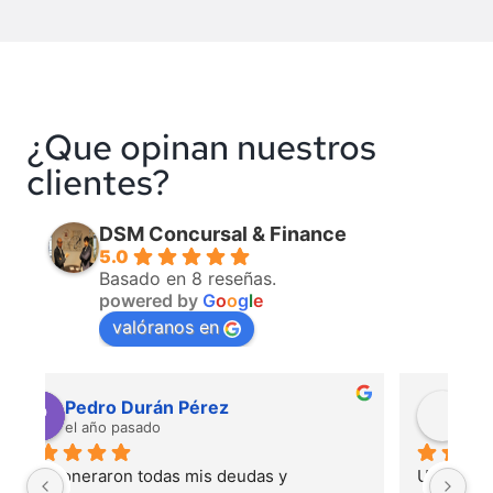
¿Que opinan nuestros
clientes?
DSM Concursal & Finance
5.0
Basado en 8 reseñas.
powered by
G
o
o
g
l
e
valóranos en
Juan Alberto Almirall
el año pasado
Un despacho muy profesional, con personal 
Pr